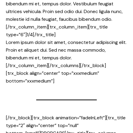
bibendum mi et, tempus dolor. Vestibulum feugiat
ultrices vehicula. Proin sed odio dui. Donec ligula nunc,
molestie id nulla feugiat, faucibus bibendum odio.
[/trx_column_item][trx_column_item][trx_title
type=”6″]1/4[/trx_title]
Lorem ipsum dolor sit amet, consectetur adipiscing elit.
Proin et aliquet dui. Sed nec massa commodo,
bibendum mi et, tempus dolor.
[/trx_column_item][/trx_columns][/trx_block]
[trx_block align=”center” top=”xxxmedium”
bottom=”xxxmedium”]
[/trx_block][trx_block animation=”fadeInLeft”][trx_title
type=”2″ align=”center” top=”null”