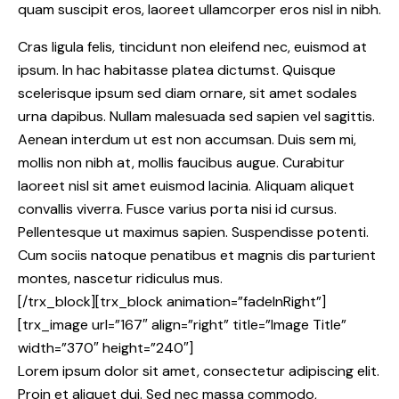
quam suscipit eros, laoreet ullamcorper eros nisl in nibh.
Cras ligula felis, tincidunt non eleifend nec, euismod at
ipsum. In hac habitasse platea dictumst. Quisque
scelerisque ipsum sed diam ornare, sit amet sodales
urna dapibus. Nullam malesuada sed sapien vel sagittis.
Aenean interdum ut est non accumsan. Duis sem mi,
mollis non nibh at, mollis faucibus augue. Curabitur
laoreet nisl sit amet euismod lacinia. Aliquam aliquet
convallis viverra. Fusce varius porta nisi id cursus.
Pellentesque ut maximus sapien. Suspendisse potenti.
Cum sociis natoque penatibus et magnis dis parturient
montes, nascetur ridiculus mus.
[/trx_block][trx_block animation=”fadeInRight”]
[trx_image url=”167″ align=”right” title=”Image Title”
width=”370″ height=”240″]
Lorem ipsum dolor sit amet, consectetur adipiscing elit.
Proin et aliquet dui. Sed nec massa commodo,