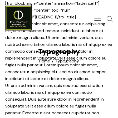
[trx_block align=”center” animation=”fadeInLeft”]
[trx_title align=”center” top=”null”
bottom=”small”]HEADING 1[/trx_title]
Searc
Lorem ipsum dolor sit amet, consectetur adipisicing
elit, sed do eiusmod tempor incididunt ut labore et
dolore magna aliqua. Ut enim ad minim veniam, quis
nostrud exercitation ullamco laboris nisi ut aliquip ex ea
Typography
commodo consequat. Duis aute irure dolor in
reprehenderit in voluptate velit esse cillum dolore eu
Home
Typography
fugiat nulla pariatur. Lorem ipsum dolor sit amet,
consectetur adipisicing elit, sed do eiusmod tempor
incididunt ut labore et dolore magna aliqua.
Ut enim ad minim veniam, quis nostrud exercitation
ullamco laboris nisi ut aliquip ex ea commodo
consequat. Duis aute irure dolor in reprehenderit in
voluptate velit esse cillum dolore eu fugiat nulla
pariatur. Excepteur sint occaecat cupidatat non