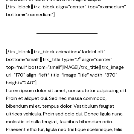
[/trx_block][trx_block align=”center” top=”xxxmedium”
bottom=”xxxmedium”]
[/trx_block][trx_block animation=”fadeInLeft”
bottom=”small”][trx_title type=”2″ align=”center”
top=”null” bottom=”small”]IMAGE[/trx_title][trx_image
url=”170″ align=”left” title=”Image Title” width=”370″
height=”240″]
Lorem ipsum dolor sit amet, consectetur adipiscing elit.
Proin et aliquet dui. Sed nec massa commodo,
bibendum mi et, tempus dolor. Vestibulum feugiat
ultrices vehicula. Proin sed odio dui. Donec ligula nunc,
molestie id nulla feugiat, faucibus bibendum odio.
Praesent efficitur, ligula nec tristique scelerisque, felis