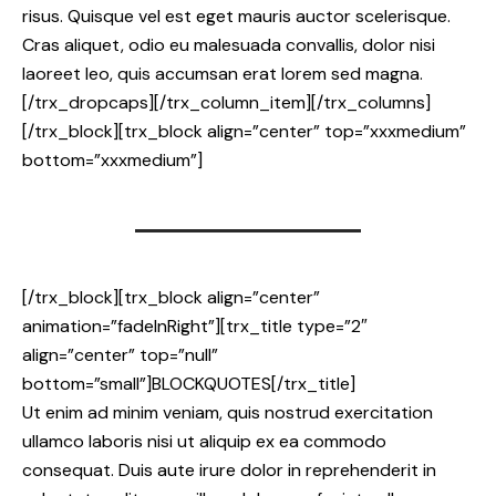
risus. Quisque vel est eget mauris auctor scelerisque.
Cras aliquet, odio eu malesuada convallis, dolor nisi
laoreet leo, quis accumsan erat lorem sed magna.
[/trx_dropcaps][/trx_column_item][/trx_columns]
[/trx_block][trx_block align=”center” top=”xxxmedium”
bottom=”xxxmedium”]
[/trx_block][trx_block align=”center”
animation=”fadeInRight”][trx_title type=”2″
align=”center” top=”null”
bottom=”small”]BLOCKQUOTES[/trx_title]
Ut enim ad minim veniam, quis nostrud exercitation
ullamco laboris nisi ut aliquip ex ea commodo
consequat. Duis aute irure dolor in reprehenderit in