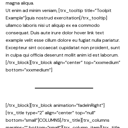
magna aliqua.
Ut enim ad minim veniam, [trx_tooltip title=”Toolpit
Example”]quis nostrud exercitation[/trx_tooltip]
ullamco laboris nisi ut aliquip ex ea commodo
consequat. Duis aute irure dolor hover link text
example velit esse cillum dolore eu fugiat nulla pariatur.
Excepteur sint occaecat cupidatat non proident, sunt
in culpa qui officia deserunt mollit anim id est laborum.
[/trx_block][trx_block align=”center” top=”xxxmedium”
bottom=”xxxmedium”]
[/trx_block][trx_block animation=”fadeInRight”]
[trx_title type=”2″ align=”center” top=”null”
bottom=”small”]COLUMNS[/trx_title][trx_columns
margins=”” bottom=”small”][trx_column_item][trx_title