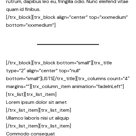
rutrum, dapibus leo eu, fringilla odio. Nunc eleifend vitae
quam id finibus.
[/trx_block][trx_block align=”center” top=”xxxmedium”
bottom=”xxxmedium”]
[/trx_block][trx_block bottom=”small”][trx_title
type=”2″ align=”center” top=”null”
bottom=”small”]LISTS[/trx_title][trx_columns count=”4″
margins=””][trx_column_item animation=”fadeInLeft”]
[trx_list][trx_list_item]
Lorem ipsum dolor sit amet
[/trx_list_item][trx_list_item]
Ullamco laboris nisi ut aliquip
[/trx_list_item][trx_list_item]
Commodo consequat